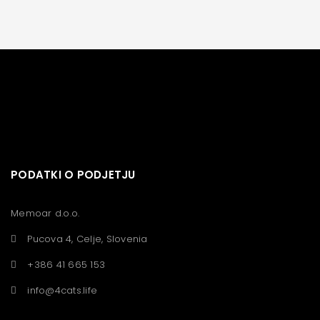
PODATKI O PODJETJU
Memoar d.o.o.
Pucova 4, Celje, Slovenia
+386 41 665 153
info@4cats.life