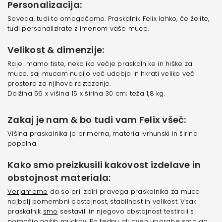
Personalizacija:
Seveda, tudi to omogočamo. Praskalnik Felix lahko, če želite,
tudi personalizirate z imenom vaše muce.
Velikost & dimenzije:
Raje imamo tiste, nekoliko večje praskalnike in hiške za
muce, saj mucam nudijo več udobja in hkrati veliko več
prostora za njihovo raztezanje.
Dolžina 56 x višina 15 x širina 30 cm; teža 1,8 kg.
Zakaj je nam & bo tudi vam Felix všeč:
Višina praskalnika je primerna, material vrhunski in širina
popolna.
Kako smo preizkusili kakovost izdelave in
obstojnost materiala:
Verjamemo
da so pri izbiri pravega praskalnika za muce
najbolj pomembni obstojnost, stabilnost in velikost. Vsak
praskalnik
smo
sestavili in njegovo obstojnost testirali s
pomočjo naših muckov. Po tednu ali dveh uporabe smo ga