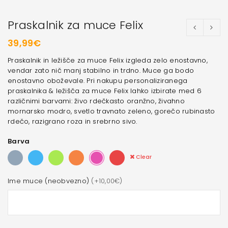
Praskalnik za muce Felix
39,99
€
Praskalnik in ležišče za muce Felix izgleda zelo enostavno,
vendar zato nič manj stabilno in trdno. Muce ga bodo
enostavno oboževale. Pri nakupu personaliziranega
praskalnika & ležišča za muce Felix lahko izbirate med 6
različnimi barvami: živo rdečkasto oranžno, živahno
mornarsko modro, svetlo travnato zeleno, gorečo rubinasto
rdečo, razigrano roza in srebrno sivo.
Barva
Clear
Ime muce (neobvezno)
(+10,00€)