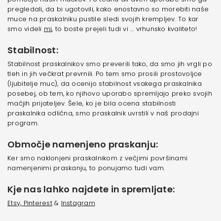
pregledali, da bi ugotovili, kako enostavno so morebiti naše
muce na praskalniku pustile sledi svojih krempljev. To kar
smo videli
mi
, to boste prejeli tudi vi … vrhunsko kvaliteto!
Stabilnost:
Stabilnost praskalnikov smo preverili tako, da smo jih vrgli po
tleh in jih večkrat prevrnili. Po tem smo prosili prostovoljce
(ljubitelje muc), da ocenijo stabilnost vsakega praskalnika
posebej, ob tem, ko njihovo uporabo spremljajo preko svojih
mačjih prijateljev. Šele, ko je bila ocena stabilnosti
praskalnika odlična, smo praskalnik uvrstili v naš prodajni
program.
Območje namenjeno praskanju:
Ker smo naklonjeni praskalnikom z večjimi površinami
namenjenimi praskanju, to ponujamo tudi vam.
Kje nas lahko najdete in spremljate:
Etsy,
Pinterest
&
Instagram