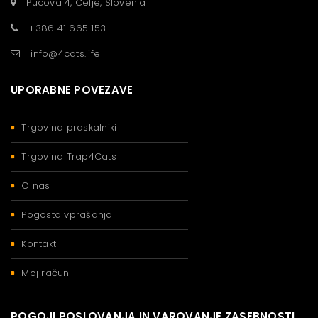
Pucova 4, Celje, Slovenia
+386 41 665 153
info@4cats.life
UPORABNE POVEZAVE
Trgovina praskalniki
Trgovina Trap4Cats
O nas
Pogosta vprašanja
Kontakt
Moj račun
POGOJI POSLOVANJA IN VAROVANJE ZASEBNOSTI