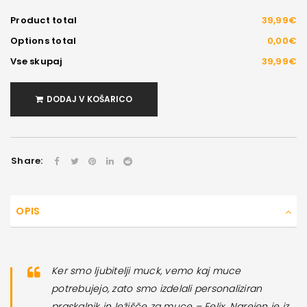
Product total
39,99€
Options total
0,00€
Vse skupaj
39,99€
DODAJ V KOŠARICO
Share:
OPIS
Ker smo ljubitelji muck, vemo kaj muce
potrebujejo, zato smo izdelali personaliziran
praskalnik in ležišče za muce – Felix. Narejen je iz