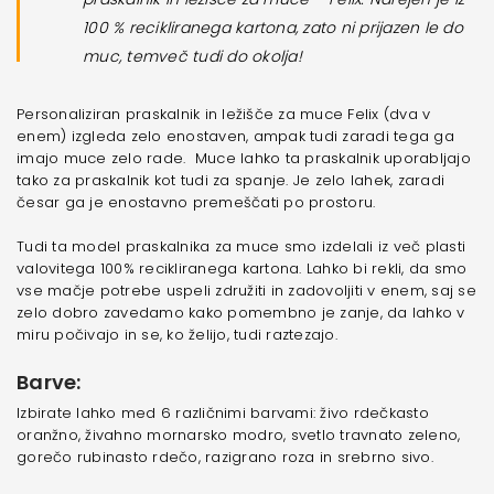
100 % recikliranega kartona, zato ni prijazen le do
muc, temveč tudi do okolja
!
Personaliziran praskalnik in ležišče za muce Felix (dva v
enem) izgleda zelo enostaven, ampak tudi zaradi tega ga
imajo muce zelo rade. Muce lahko ta praskalnik uporabljajo
tako za praskalnik kot tudi za spanje. Je zelo lahek, zaradi
česar ga je enostavno premeščati po prostoru.
Tudi ta model praskalnika za muce smo izdelali iz več plasti
valovitega 100% recikliranega kartona. Lahko bi rekli, da smo
vse mačje potrebe uspeli združiti in zadovoljiti v enem, saj se
zelo dobro zavedamo kako pomembno je zanje, da lahko v
miru počivajo in se, ko želijo, tudi raztezajo.
Barve:
Izbirate lahko med 6 različnimi barvami:
živo rdečkasto
oranžno, živahno mornarsko modro, svetlo travnato zeleno,
gorečo rubinasto rdečo, razigrano roza in srebrno sivo
.