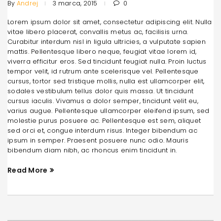
By
Andrej
3 marca, 2015
0
Lorem ipsum dolor sit amet, consectetur adipiscing elit. Nulla
vitae libero placerat, convallis metus ac, facilisis urna.
Curabitur interdum nisl in ligula ultricies, a vulputate sapien
mattis. Pellentesque libero neque, feugiat vitae lorem id,
viverra efficitur eros. Sed tincidunt feugiat nulla. Proin luctus
tempor velit, id rutrum ante scelerisque vel. Pellentesque
cursus, tortor sed tristique mollis, nulla est ullamcorper elit,
sodales vestibulum tellus dolor quis massa. Ut tincidunt
cursus iaculis. Vivamus a dolor semper, tincidunt velit eu,
varius augue. Pellentesque ullamcorper eleifend ipsum, sed
molestie purus posuere ac. Pellentesque est sem, aliquet
sed orci et, congue interdum risus. Integer bibendum ac
ipsum in semper. Praesent posuere nunc odio. Mauris
bibendum diam nibh, ac rhoncus enim tincidunt in.
Read More