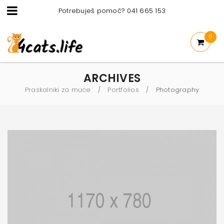
Potrebuješ pomoč? 041 665 153
0
ARCHIVES
Praskalniki za muce
Portfolios
Photography
/
/