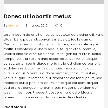
Donec ut lobortis metus
By
Andrej
3 marca, 2015
0
Lorem ipsum dolor sit amet, consectetur adipiscing elit. Nulla
vitae libero placerat, convallis metus ac, facilisis urna.
Curabitur interdum nisl in ligula ultricies, a vulputate sapien
mattis. Pellentesque libero neque, feugiat vitae lorem id,
viverra efficitur eros. Sed tincidunt feugiat nulla. Proin luctus
tempor velit, id rutrum ante scelerisque vel. Pellentesque
cursus, tortor sed tristique mollis, nulla est ullamcorper elit,
sodales vestibulum tellus dolor quis massa. Ut tincidunt
cursus iaculis. Vivamus a dolor semper, tincidunt velit eu,
varius augue. Pellentesque ullamcorper eleifend ipsum, sed
molestie purus posuere ac. Pellentesque est sem, aliquet
sed orci et, congue interdum risus. Integer bibendum ac
ipsum in semper. Praesent posuere nunc odio. Mauris
bibendum diam nibh, ac rhoncus enim tincidunt in.
Read More