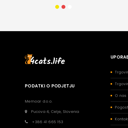
UPORAB
Trgovi
Trgovi
PODATKI O PODJETJU
O nas
Memoar d.o.o.
Pogost
Pucova 4, Celje, Slovenia
Kontak
+386 41 665 153