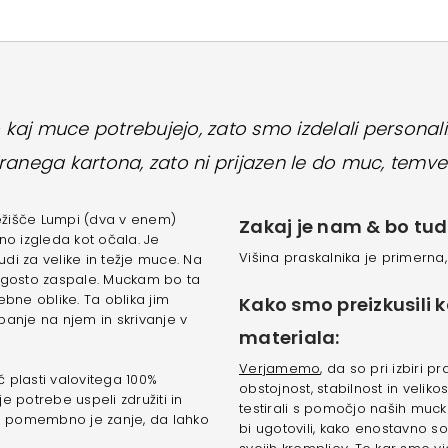
 kaj muce potrebujejo, zato smo izdelali personali
liranega kartona, zato ni prijazen le do muc, temve
ežišče Lumpi (dva v enem)
Zakaj je nam & bo tud
no izgleda kot očala. Je
Višina praskalnika je primerna,
tudi za velike in težje muce. Na
ogosto zaspale. Muckam bo ta
bne oblike. Ta oblika jim
Kako smo preizkusili 
anje na njem in skrivanje v
materiala:
Verjamemo
, da so pri izbiri
č plasti valovitega 100%
obstojnost, stabilnost in veliko
e potrebe uspeli združiti in
testirali s pomočjo naših muc
o pomembno je zanje, da lahko
bi ugotovili, kako enostavno s