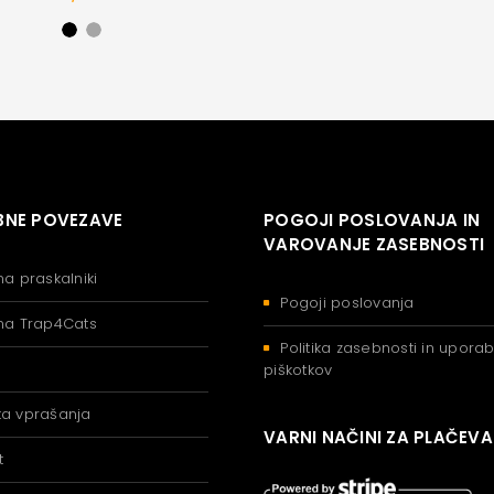
NE POVEZAVE
POGOJI POSLOVANJA IN
VAROVANJE ZASEBNOSTI
na praskalniki
Pogoji poslovanja
na Trap4Cats
Politika zasebnosti in upora
piškotkov
a vprašanja
VARNI NAČINI ZA PLAČEV
t