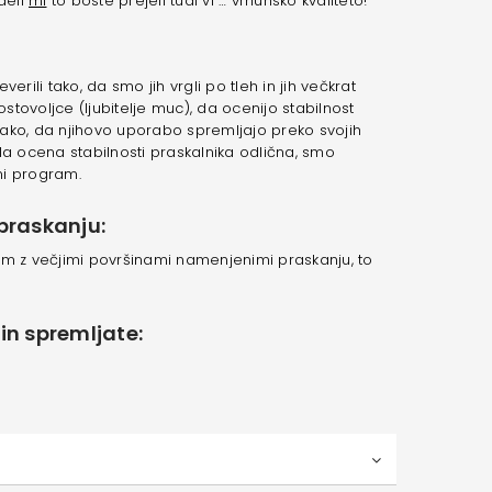
deli
mi
to boste prejeli tudi vi … vrhunsko kvaliteto!
erili tako, da smo jih vrgli po tleh in jih večkrat
ostovoljce (ljubitelje muc), da ocenijo stabilnost
ako, da njihovo uporabo spremljajo preko svojih
bila ocena stabilnosti praskalnika odlična, smo
jni program.
raskanju:
om z večjimi površinami namenjenimi praskanju, to
in spremljate: