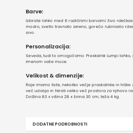
Barve:
Izbirate lahko med 6 različnimi barvami: živo rdečk
modro, svetlo travnato zeleno, gorečo rubinasto rdeč
sivo.
Personalizacija:
Seveda, tudi to omogočamo. Praskalnik Lumpi lahko, če
imenom vaše muce.
Velikost & dimenzije:
Raje imamo tiste, nekoliko večje praskalnike in hišk
več udobja in hkrati veliko več prostora za njihovo ra
Dolžina 83 x višina 28 x širina 30 cm; teža 4 kg.
DODATNE PODROBNOSTI