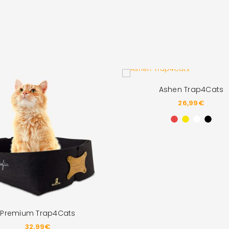
Ashen Trap4Cats
26,99
€
Premium Trap4Cats
32,99
€