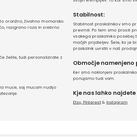
svojih krempljev. To kar smo vi
Stabilnost:
asto oranžno, živahno mornarsko
Stabilnost praskalnikov smo prev
o, razigrano roza in srebrno
prevrnili. Po tem smo prosili pr
vsakega praskalnika posebej t
mačjih prijateljev. Šele, ko je 
praskalnik uvrstili v naš proda
 želite, tudi personalizirate z
Območje namenjeno p
Ker smo naklonjeni praskalnik
ponujamo tudi vam.
e za muce, saj mucam nudijo
Kje nas lahko najdete 
ztezanje.
Etsy,
Pinterest
&
Instagram