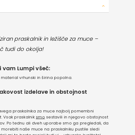
ziran praskalnik in ležišče za muce –
č tudi do okolja
!
i vam Lumpi všeč:
 material vrhunski in širina popolna.
kakovost izdelave in obstojnost
 pravega praskalnika za muce najbolj pomembni
st. Vsak praskalnik
smo
sestavili in njegovo obstojnost
kov. Po tednu ali dveh uporabe smo ga pregledali, da
o morebiti naše muce na praskalniku pustile sledi