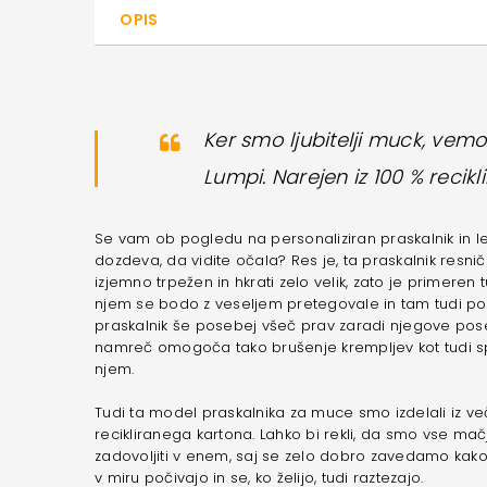
OPIS
Ker smo ljubitelji muck, vemo
Lumpi. Narejen iz 100 % recik
Se vam ob pogledu na personaliziran praskalnik in l
dozdeva, da vidite očala? Res je, ta praskalnik resnič
izjemno trpežen in hkrati zelo velik, zato je primeren 
njem se bodo z veseljem pretegovale in tam tudi p
praskalnik še posebej všeč prav zaradi njegove pose
namreč omogoča tako brušenje krempljev kot tudi sp
njem.
Tudi ta model praskalnika za muce smo izdelali iz ve
recikliranega kartona. Lahko bi rekli, da smo vse mačj
zadovoljiti v enem, saj se zelo dobro zavedamo kak
v miru počivajo in se, ko želijo, tudi raztezajo.