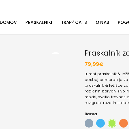
DOMOV
PRASKALNIKI
TRAP4CATS
O NAS
POG
Praskalnik 
79,99
€
Lumpi praskalnik & leži
posbej primeren je za 
praskalnik & ležišče z
različnih barvah: živo 
modri, svetlo travnati 
razigrani roza in srebrn
Barva