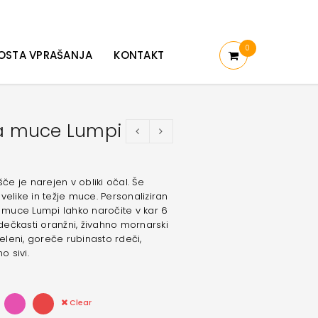
0
OSTA VPRAŠANJA
KONTAKT
za muce Lumpi
šče je narejen v obliki očal. Še
velike in težje muce. Personaliziran
a muce Lumpi lahko naročite v kar 6
rdečkasti oranžni, živahno mornarski
zeleni, goreče rubinasto rdeči,
o sivi.
Clear