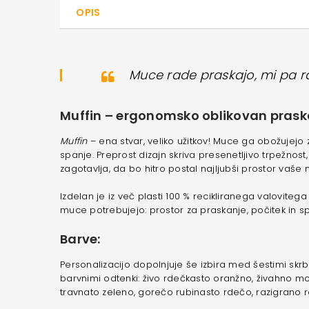
OPIS
Muce rade praskajo, mi pa ra
Muffin – ergonomsko oblikovan praskal
Muffin
– ena stvar, veliko užitkov! Muce ga obožujejo 
spanje. Preprost dizajn skriva presenetljivo trpežnos
zagotavlja, da bo hitro postal najljubši prostor vaše
Izdelan je iz več plasti 100 % recikliranega valovitega 
muce potrebujejo: prostor za praskanje, počitek in sp
Barve:
Personalizacijo dopolnjuje še izbira med šestimi skrbn
barvnimi odtenki:
živo rdečkasto oranžno, živahno m
travnato zeleno, gorečo rubinasto rdečo, razigrano r