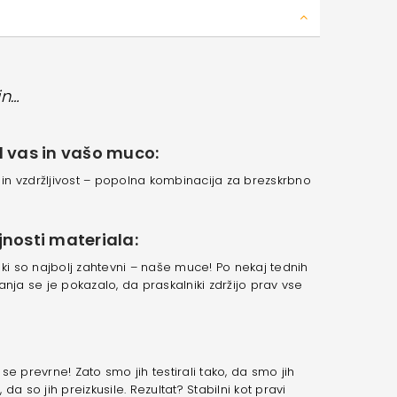
in…
l vas in vašo muco:
t in vzdržljivost – popolna kombinacija za brezskrbno
jnosti materiala:
i, ki so najbolj zahtevni – naše muce! Po nekaj tednih
nja se je pokazalo, da praskalniki zdržijo prav vse
i se prevrne! Zato smo jih testirali tako, da smo jih
, da so jih preizkusile. Rezultat? Stabilni kot pravi