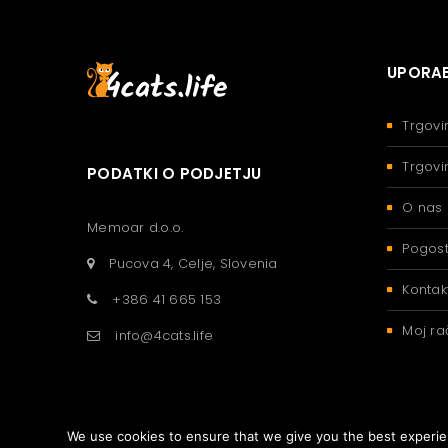
UPORAB
Trgovi
Trgovi
PODATKI O PODJETJU
O nas
Memoar d.o.o.
Pogost
Pucova 4, Celje, Slovenia
Kontak
+386 41 665 153
Moj ra
info@4cats.life
We use cookies to ensure that we give you the best experienc