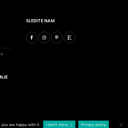
SLEDITE NAM
ba
ANJE
 you are happy with it.
I don’t mind. ;)
Privacy policy