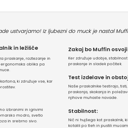
de ustvarjamo! Iz ljubezni do muck je nastal
Muff
nik in ležišče
Zakaj bo Muffin osvoji
Ker združuje udobje, stabilnos
za praskanje, raztezanje in
praskanje in sladek počitek.
t, ergonomska oblika pa
 muce.
Test izdelave in obsto
kartona, ki združuje vse, kar
Naše praskalnike testirajo, tist
rostitev.
praskanja, skakanja in poležava
njihove muhaste navade.
o izbranimi in igrivimi
Stabilnost:
ornarsko modro, svetlo
Nič ni hujšega kot praskalnik, k
oza in srebrno sivo.
kotalili po tleh in pustili mucam