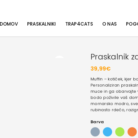
DOMOV
PRASKALNIKI
TRAP4CATS
O NAS
POG
Praskalnik 
39,99
€
Muffin – kotiček, kjer
Personaliziran praskaln
muce in ga obarvajte v
bodo poživile vaš dom
mornarsko modro, svet
rubinasto rdečo, razig
Barva