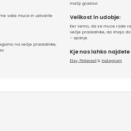
mačji gradovi.
me vaše muce in ustvarite
Velikost in udobje:
Ker vemo, da se muce rade raz
večje praskalnike, da imajo dov
– spanje.
segamo na večje praskalnike,
ev.
Kje nas lahko najdete 
Etsy,
Pinterest
&
Instagram