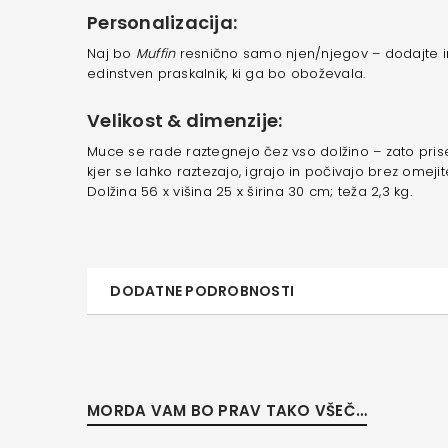
Personalizacija:
Naj bo
Muffin
resnično samo njen/njegov – dodajte i
edinstven praskalnik, ki ga bo oboževala.
Velikost & dimenzije:
Muce se rade raztegnejo čez vso dolžino – zato pri
kjer se lahko raztezajo, igrajo in počivajo brez omejit
Dolžina 56 x višina 25 x širina 30 cm; teža 2,3 kg.
DODATNE PODROBNOSTI
MORDA VAM BO PRAV TAKO VŠEČ…