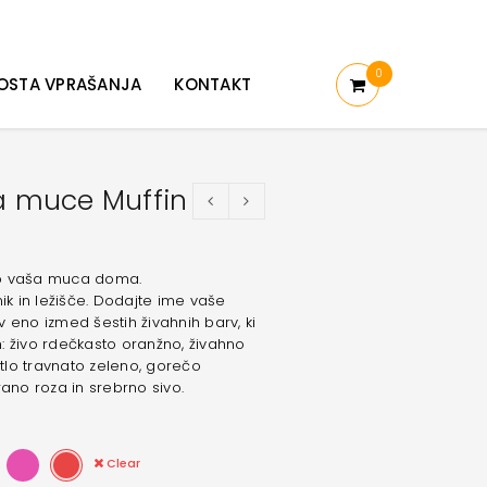
0
OSTA VPRAŠANJA
KONTAKT
za muce Muffin
 bo vaša muca doma.
ik in ležišče. Dodajte ime vaše
 eno izmed šestih živahnih barv, ki
: živo rdečkasto oranžno, živahno
lo travnato zeleno, gorečo
rano roza in srebrno sivo.
Clear