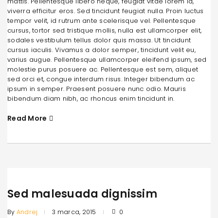
mattis. Pellentesque libero neque, feugiat vitae lorem id,
viverra efficitur eros. Sed tincidunt feugiat nulla. Proin luctus
tempor velit, id rutrum ante scelerisque vel. Pellentesque
cursus, tortor sed tristique mollis, nulla est ullamcorper elit,
sodales vestibulum tellus dolor quis massa. Ut tincidunt
cursus iaculis. Vivamus a dolor semper, tincidunt velit eu,
varius augue. Pellentesque ullamcorper eleifend ipsum, sed
molestie purus posuere ac. Pellentesque est sem, aliquet
sed orci et, congue interdum risus. Integer bibendum ac
ipsum in semper. Praesent posuere nunc odio. Mauris
bibendum diam nibh, ac rhoncus enim tincidunt in.
Read More
Sed malesuada dignissim
By
Andrej
3 marca, 2015
0