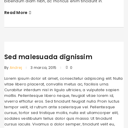
bibendum diam nibh, ac rhoncus enim tincidunt in.
Read More
Sed malesuada dignissim
By
Andrej
3 marca, 2015
0
Lorem ipsum dolor sit amet, consectetur adipiscing elit. Nulla
vitae libero placerat, convallis metus ac, facilisis urna.
Curabitur interdum nisl in ligula ultricies, a vulputate sapien
mattis. Pellentesque libero neque, feugiat vitae lorem id,
viverra efficitur eros. Sed tincidunt feugiat nulla. Proin luctus
tempor velit, id rutrum ante scelerisque vel. Pellentesque
cursus, tortor sed tristique mollis, nulla est ullamcorper elit,
sodales vestibulum tellus dolor quis massa. Ut tincidunt
cursus iaculis. Vivamus a dolor semper, tincidunt velit eu,