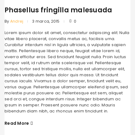
Phasellus fringilla malesuada
By
Andrej
3 marca, 2015
0
Lorem ipsum dolor sit amet, consectetur adipiscing elit. Nulla
vitae libero placerat, convallis metus ac, facilisis urna.
Curabitur interdum nisl in ligula ultricies, a vulputate sapien
mattis. Pellentesque libero neque, feugiat vitae lorem id,
viverra efficitur eros. Sed tincidunt feugiat nulla. Proin luctus
tempor velit, id rutrum ante scelerisque vel. Pellentesque
cursus, tortor sed tristique mollis, nulla est ullamcorper elit,
sodales vestibulum tellus dolor quis massa. Ut tincidunt
cursus iaculis. Vivamus a dolor semper, tincidunt velit eu,
varius augue. Pellentesque ullamcorper eleifend ipsum, sed
molestie purus posuere ac. Pellentesque est sem, aliquet
sed orci et, congue interdum risus. Integer bibendum ac
ipsum in semper. Praesent posuere nunc odio. Mauris
bibendum diam nibh, ac rhoncus enim tincidunt in.
Read More