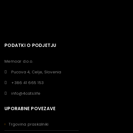
PODATKI O PODJETJU
Memoar d.o.o.
Pucova 4, Celje, Slovenia
+386 41 665 153
info@4cats.life
UPORABNE POVEZAVE
Trgovina praskalniki