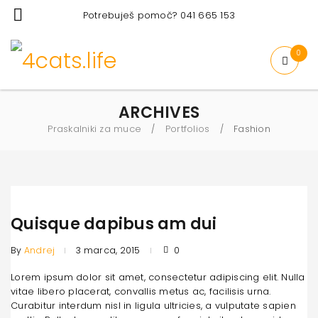
Potrebuješ pomoč? 041 665 153
0
ARCHIVES
Praskalniki za muce
Portfolios
Fashion
/
/
Quisque dapibus am dui
By
Andrej
3 marca, 2015
0
Lorem ipsum dolor sit amet, consectetur adipiscing elit. Nulla
vitae libero placerat, convallis metus ac, facilisis urna.
Curabitur interdum nisl in ligula ultricies, a vulputate sapien