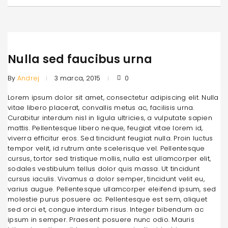
Nulla sed faucibus urna
By
Andrej
3 marca, 2015
0
Lorem ipsum dolor sit amet, consectetur adipiscing elit. Nulla
vitae libero placerat, convallis metus ac, facilisis urna.
Curabitur interdum nisl in ligula ultricies, a vulputate sapien
mattis. Pellentesque libero neque, feugiat vitae lorem id,
viverra efficitur eros. Sed tincidunt feugiat nulla. Proin luctus
tempor velit, id rutrum ante scelerisque vel. Pellentesque
cursus, tortor sed tristique mollis, nulla est ullamcorper elit,
sodales vestibulum tellus dolor quis massa. Ut tincidunt
cursus iaculis. Vivamus a dolor semper, tincidunt velit eu,
varius augue. Pellentesque ullamcorper eleifend ipsum, sed
molestie purus posuere ac. Pellentesque est sem, aliquet
sed orci et, congue interdum risus. Integer bibendum ac
ipsum in semper. Praesent posuere nunc odio. Mauris